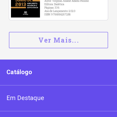
Autor: Virgínia Juliane Adami Paulino
Editora: Dialética
Páginas: 336
Ano de Lançamento: 2020
ISBN: 9786586287288
Ver Mais...
Catálogo
Em Destaque