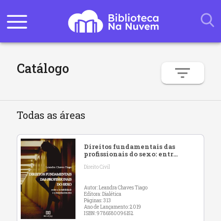
Catálogo
Todas as áreas
Direitos fundamentais das
profissionais do sexo: entre
a invisibilidade e o
Direito Civil
reconhecimento
Autor: Leandra Chaves Tiago
Editora: Dialética
Páginas: 313
Ano de Lançamento: 2019
ISBN: 9786580096152