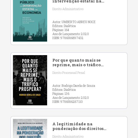
intervenção estatal na
economia: uma análise sob
Direito Administrativo
a ótica da nova
racionalidade neoliberal
Autor: UMBERTO ABREU NOCE
Editora: Dialética
Páginas: 164
Ano de Lançamento: 2020
ISBN: 9786586897432
Por que quanto mais se
reprime, mais o tráfico
prospera?
Direito Processual Penal
Autor: Rodrigo Darela de Souza
Editora: Dialética
Páginas: 136
Ano de Lançamento: 2020
ISBN: 9786586287110
A legitimidade na
ponderação dos direitos
fundamentais na esfera
Direito Administrativo
administrativa em face da