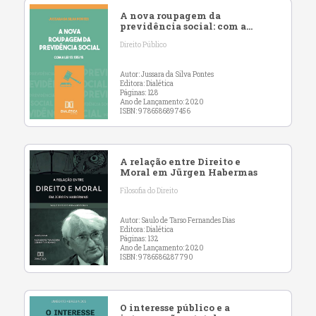
A nova roupagem da
previdência social: com a
Lei 13.135/15
Direito Público
Autor: Jussara da Silva Pontes
Editora: Dialética
Páginas: 128
Ano de Lançamento: 2020
ISBN: 9786586897456
A relação entre Direito e
Moral em Jürgen Habermas
Filosofia do Direito
Autor: Saulo de Tarso Fernandes Dias
Editora: Dialética
Páginas: 132
Ano de Lançamento: 2020
ISBN: 9786586287790
O interesse público e a