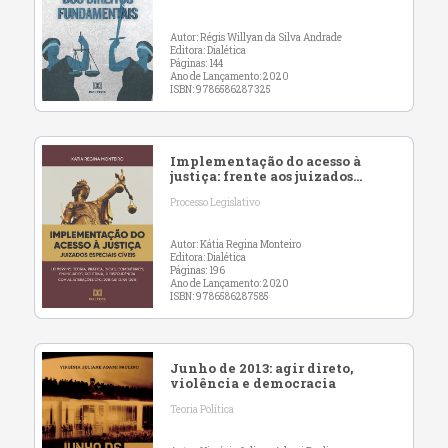
teoria da democracia
deliberativa
Autor: Régis Willyan da Silva Andrade
Editora: Dialética
Páginas: 144
Ano de Lançamento: 2020
ISBN: 9786586287325
Implementação do acesso à
justiça: frente aos juizados
especiais cíveis
Processo Legislativo
Autor: Kátia Regina Monteiro
Editora: Dialética
Páginas: 196
Ano de Lançamento: 2020
ISBN: 9786586287585
Junho de 2013: agir direto,
violência e democracia
Teoria Política